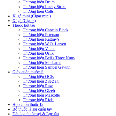
Thương hiệu Drum
Thương hiệu Lucky Strike
Thương hiệu Colts
Xì gà mini (Cigar mini)
Xì gà (Cigars)
Thuốc hút tẩu
Thương hiệu Captain Black
Thương hiệu Peterson
Thương hiệu Rattray's
Thương hiệu W.O. Larsen
Thương hiệu Vauen
Thương hiệu Orlik
Thương hiệu Bell's Three Nuns
Thương hiệu Macbaren
Thương hiệu Samuel Gawith
Giấy cuốn thuốc lá
Thương hiệu OCB
Thương hiệu Zig-Zag
Thương hiệu Raw
Thương hiệu Gizeh
Thương hiệu Mascotte
Thương hiệu Rizla
Hộp cuốn thuốc lá
Bộ thuốc lá sợi cuốn tay
Đầu lọc thuốc sợi & Lọc tẩu