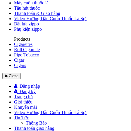
Máy cuốn thuốc lá
Tẩu hút thuốc
Thanh toán & Giao hàng
Video Hướng Dẫn Cuốn Thuốc Lá Sợi
Bật lửa zippo
Phụ kiện zippo
Products
Cigarettes
Roll Cigarette
Pipe Tobacco
Cigar
Cigars
Close
Đăng nhập
Đăng ký
Trang chủ
Giới thiệu
Khuyến mãi
Video Hướng Dẫn Cuốn Thuốc Lá Sợi
Tin Tức
Thông Báo
Thanh toán giao hàng