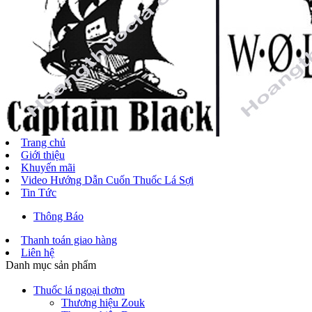
Trang chủ
Giới thiệu
Khuyến mãi
Video Hướng Dẫn Cuốn Thuốc Lá Sợi
Tin Tức
Thông Báo
Thanh toán giao hàng
Liên hệ
Danh mục sản phẩm
Thuốc lá ngoại thơm
Thương hiệu Zouk