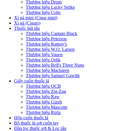
Thương hiệu Drum
Thương hiệu Lucky Strike
Thương hiệu Colts
Xì gà mini (Cigar mini)
Xì gà (Cigars)
Thuốc hút tẩu
Thương hiệu Captain Black
Thương hiệu Peterson
Thương hiệu Rattray's
Thương hiệu W.O. Larsen
Thương hiệu Vauen
Thương hiệu Orlik
Thương hiệu Bell's Three Nuns
Thương hiệu Macbaren
Thương hiệu Samuel Gawith
Giấy cuốn thuốc lá
Thương hiệu OCB
Thương hiệu Zig-Zag
Thương hiệu Raw
Thương hiệu Gizeh
Thương hiệu Mascotte
Thương hiệu Rizla
Hộp cuốn thuốc lá
Bộ thuốc lá sợi cuốn tay
Đầu lọc thuốc sợi & Lọc tẩu