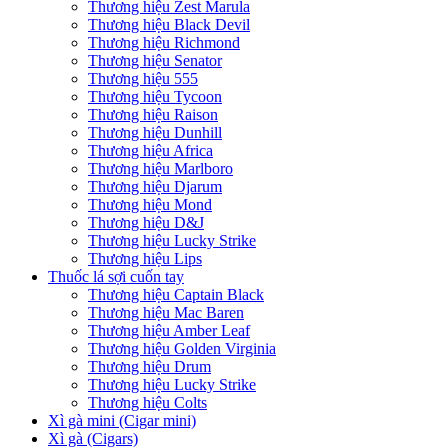
Thương hiệu Zest Marula
Thương hiệu Black Devil
Thương hiệu Richmond
Thương hiệu Senator
Thương hiệu 555
Thương hiệu Tycoon
Thương hiệu Raison
Thương hiệu Dunhill
Thương hiệu Africa
Thương hiệu Marlboro
Thương hiệu Djarum
Thương hiệu Mond
Thương hiệu D&J
Thương hiệu Lucky Strike
Thương hiệu Lips
Thuốc lá sợi cuốn tay
Thương hiệu Captain Black
Thương hiệu Mac Baren
Thương hiệu Amber Leaf
Thương hiệu Golden Virginia
Thương hiệu Drum
Thương hiệu Lucky Strike
Thương hiệu Colts
Xì gà mini (Cigar mini)
Xì gà (Cigars)