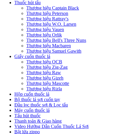
Thuốc hút tẩu
Thương hiệu Captain Black
Thương hiệu Peterson
Thương hiệu Rattray's
Thương hiệu W.O. Larsen
Thương hiệu Vauen
Thương hiệu Orlik
Thương hiệu Bell's Three Nuns
Thương hiệu Macbaren
Thương hiệu Samuel Gawith
Giấy cuốn thuốc lá
Thương hiệu OCB
Thương hiệu Zig-Zag
Thương hiệu Raw
Thương hiệu Gizeh
Thương hiệu Mascotte
Thương hiệu Rizla
Hộp cuốn thuốc lá
Bộ thuốc lá sợi cuốn tay
Đầu lọc thuốc sợi & Lọc tẩu
Máy cuốn thuốc lá
Tẩu hút thuốc
Thanh toán & Giao hàng
Video Hướng Dẫn Cuốn Thuốc Lá Sợi
Bật lửa zippo