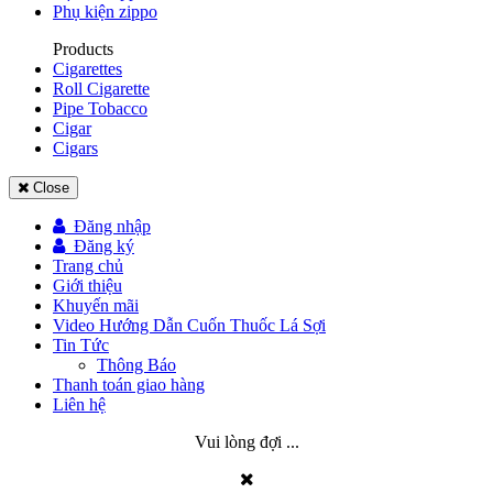
Phụ kiện zippo
Products
Cigarettes
Roll Cigarette
Pipe Tobacco
Cigar
Cigars
Close
Đăng nhập
Đăng ký
Trang chủ
Giới thiệu
Khuyến mãi
Video Hướng Dẫn Cuốn Thuốc Lá Sợi
Tin Tức
Thông Báo
Thanh toán giao hàng
Liên hệ
Vui lòng đợi ...