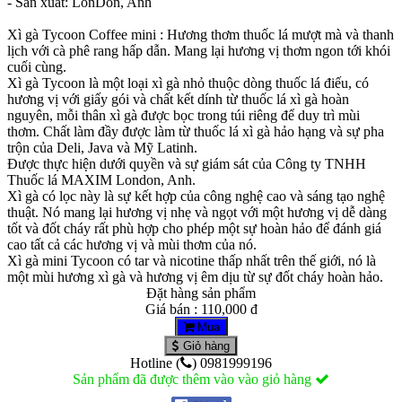
- Sản xuất: LonDon, Anh
Xì gà Tycoon Coffee mini : Hương thơm thuốc lá mượt mà và thanh
lịch với cà phê rang hấp dẫn. Mang lại hương vị thơm ngon tới khói
cuối cùng.
Xì gà Tycoon là một loại xì gà nhỏ thuộc dòng thuốc lá điếu, có
hương vị với giấy gói và chất kết dính từ thuốc lá xì gà hoàn
nguyên, mỗi thân xì gà được bọc trong túi riêng để duy trì mùi
thơm. Chất làm đầy được làm từ thuốc lá xì gà hảo hạng và sự pha
trộn của Deli, Java và Mỹ Latinh.
Được thực hiện dưới quyền và sự giám sát của Công ty TNHH
Thuốc lá MAXIM London, Anh.
Xì gà có lọc này là sự kết hợp của công nghệ cao và sáng tạo nghệ
thuật. Nó mang lại hương vị nhẹ và ngọt với một hương vị dễ dàng
tốt và đốt cháy rất phù hợp cho phép một sự hoàn hảo để đánh giá
cao tất cả các hương vị và mùi thơm của nó.
Xì gà mini Tycoon có tar và nicotine thấp nhất trên thế giới, nó là
một mùi hương xì gà và hương vị êm dịu từ sự đốt cháy hoàn hảo.
Đặt hàng sản phẩm
Giá bán : 110,000 đ
Mua
Giỏ hàng
Hotline (
) 0981999196
Sản phẩm đã được thêm vào vào giỏ hàng