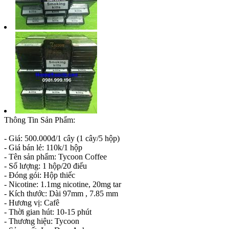
Thông Tin Sản Phẩm:
- Giá: 500.000đ/1 cây (1 cây/5 hộp)
- Giá bán lẻ: 110k/1 hộp
- Tên sản phẩm: Tycoon Coffee
- Số lượng: 1 hộp/20 điếu
- Đóng gói: Hộp thiếc
- Nicotine: 1.1mg nicotine, 20mg tar
- Kích thước: Dài 97mm , 7.85 mm
- Hương vị: Cafê
- Thời gian hút: 10-15 phút
- Thương hiệu: Tycoon