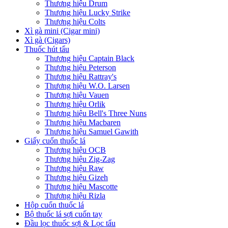
Thương hiệu Drum
Thương hiệu Lucky Strike
Thương hiệu Colts
Xì gà mini (Cigar mini)
Xì gà (Cigars)
Thuốc hút tẩu
Thương hiệu Captain Black
Thương hiệu Peterson
Thương hiệu Rattray's
Thương hiệu W.O. Larsen
Thương hiệu Vauen
Thương hiệu Orlik
Thương hiệu Bell's Three Nuns
Thương hiệu Macbaren
Thương hiệu Samuel Gawith
Giấy cuốn thuốc lá
Thương hiệu OCB
Thương hiệu Zig-Zag
Thương hiệu Raw
Thương hiệu Gizeh
Thương hiệu Mascotte
Thương hiệu Rizla
Hộp cuốn thuốc lá
Bộ thuốc lá sợi cuốn tay
Đầu lọc thuốc sợi & Lọc tẩu