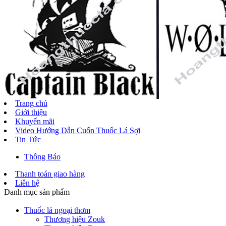
Trang chủ
Giới thiệu
Khuyến mãi
Video Hướng Dẫn Cuốn Thuốc Lá Sợi
Tin Tức
Thông Báo
Thanh toán giao hàng
Liên hệ
Danh mục sản phẩm
Thuốc lá ngoại thơm
Thương hiệu Zouk