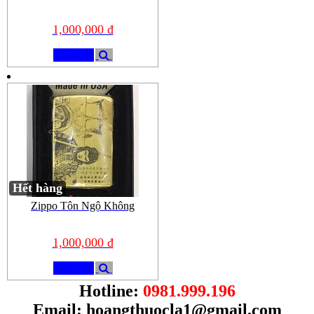
1,000,000 đ
Mua
Hết hàng
Zippo Tôn Ngộ Không
1,000,000 đ
Mua
Hotline:
0981.999.196
Email:
hoangthuocla1@gmail.com