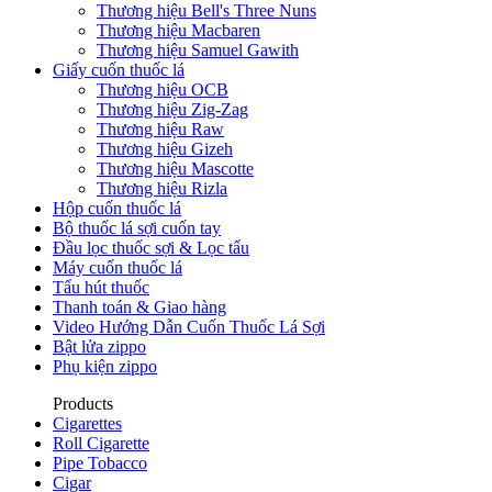
Thương hiệu Bell's Three Nuns
Thương hiệu Macbaren
Thương hiệu Samuel Gawith
Giấy cuốn thuốc lá
Thương hiệu OCB
Thương hiệu Zig-Zag
Thương hiệu Raw
Thương hiệu Gizeh
Thương hiệu Mascotte
Thương hiệu Rizla
Hộp cuốn thuốc lá
Bộ thuốc lá sợi cuốn tay
Đầu lọc thuốc sợi & Lọc tẩu
Máy cuốn thuốc lá
Tẩu hút thuốc
Thanh toán & Giao hàng
Video Hướng Dẫn Cuốn Thuốc Lá Sợi
Bật lửa zippo
Phụ kiện zippo
Products
Cigarettes
Roll Cigarette
Pipe Tobacco
Cigar