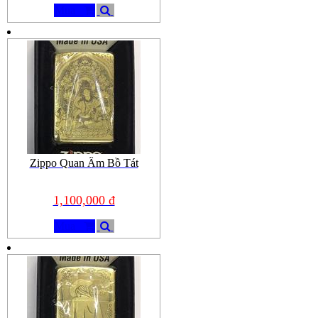
Mua
Zippo Quan Âm Bồ Tát
1,100,000 đ
Mua