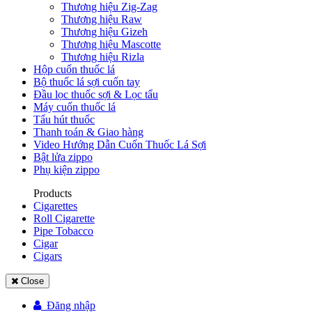
Thương hiệu Zig-Zag
Thương hiệu Raw
Thương hiệu Gizeh
Thương hiệu Mascotte
Thương hiệu Rizla
Hộp cuốn thuốc lá
Bộ thuốc lá sợi cuốn tay
Đầu lọc thuốc sợi & Lọc tẩu
Máy cuốn thuốc lá
Tẩu hút thuốc
Thanh toán & Giao hàng
Video Hướng Dẫn Cuốn Thuốc Lá Sợi
Bật lửa zippo
Phụ kiện zippo
Products
Cigarettes
Roll Cigarette
Pipe Tobacco
Cigar
Cigars
Close
Đăng nhập