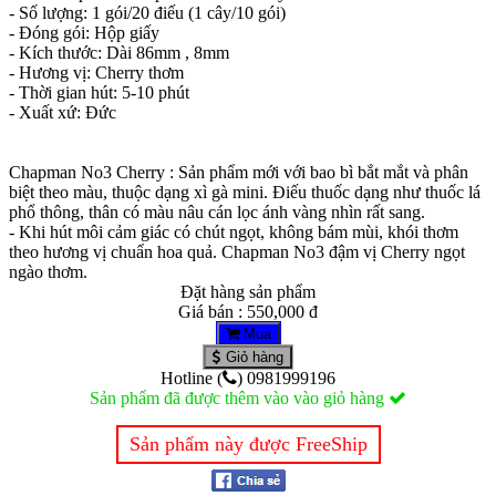
- Số lượng: 1 gói/20 điếu (1 cây/10 gói)
- Đóng gói: Hộp giấy
- Kích thước: Dài 86mm , 8mm
- Hương vị: Cherry thơm
- Thời gian hút: 5-10 phút
- Xuất xứ: Đức
Chapman No3 Cherry : Sản phẩm mới với bao bì bắt mắt và phân
biệt theo màu, thuộc dạng xì gà mini. Điếu thuốc dạng như thuốc lá
phổ thông, thân có màu nâu cán lọc ánh vàng nhìn rất sang.
- Khi hút môi cảm giác có chút ngọt, không bám mùi, khói thơm
theo hương vị chuẩn hoa quả. Chapman No3 đậm vị Cherry ngọt
ngào thơm.
Đặt hàng sản phẩm
Giá bán : 550,000 đ
Mua
Giỏ hàng
Hotline (
) 0981999196
Sản phẩm đã được thêm vào vào giỏ hàng
Sản phẩm này được FreeShip