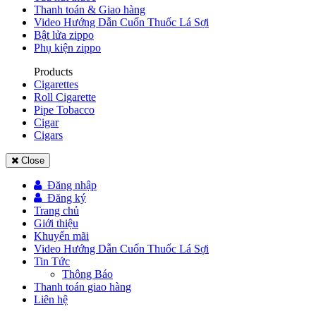
Thanh toán & Giao hàng
Video Hướng Dẫn Cuốn Thuốc Lá Sợi
Bật lửa zippo
Phụ kiện zippo
Products
Cigarettes
Roll Cigarette
Pipe Tobacco
Cigar
Cigars
Close
Đăng nhập
Đăng ký
Trang chủ
Giới thiệu
Khuyến mãi
Video Hướng Dẫn Cuốn Thuốc Lá Sợi
Tin Tức
Thông Báo
Thanh toán giao hàng
Liên hệ