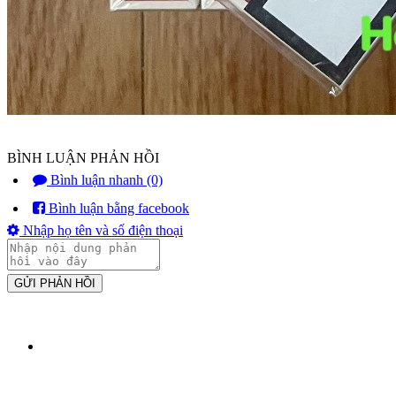
BÌNH LUẬN PHẢN HỒI
Bình luận nhanh (0)
Bình luận bằng facebook
Nhập họ tên và số điện thoại
GỬI PHẢN HỒI