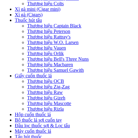
Thương hiệu Colts
Xì gà mini (Cigar mini)
Xì gà (Cigars)
Thuốc hút tẩu
Thương hiệu Captain Black
Thương hiệu Peterson
Thương hiệu Rattray's
Thương hiệu W.O. Larsen
Thương hiệu Vauen
Thương hiệu Orlik
Thương hiệu Bell's Three Nuns
Thương hiệu Macbaren
Thương hiệu Samuel Gawith
Giấy cuốn thuốc lá
Thương hiệu OCB
Thương hiệu Zig-Zag
Thương hiệu Raw
Thương hiệu Gizeh
Thương hiệu Mascotte
Thương hiệu Rizla
Hộp cuốn thuốc lá
Bộ thuốc lá sợi cuốn tay
Đầu lọc thuốc sợi & Lọc tẩu
Máy cuốn thuốc lá
Tẩu hút thuốc