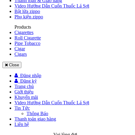
Thanh toán & Giao hàng
Video Hướng Dẫn Cuốn Thuốc Lá Sợi
Bật lửa zippo
Phụ kiện zippo
Products
Cigarettes
Roll Cigarette
Pipe Tobacco
Cigar
Cigars
Close
Đăng nhập
Đăng ký
Trang chủ
Giới thiệu
Khuyến mãi
Video Hướng Dẫn Cuốn Thuốc Lá Sợi
Tin Tức
Thông Báo
Thanh toán giao hàng
Liên hệ
Vui lòng đợi ...