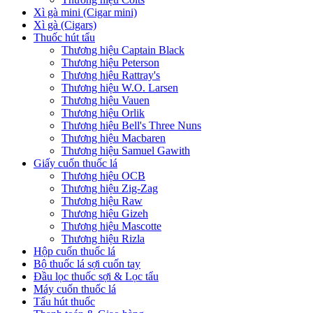
Xì gà mini (Cigar mini)
Xì gà (Cigars)
Thuốc hút tẩu
Thương hiệu Captain Black
Thương hiệu Peterson
Thương hiệu Rattray's
Thương hiệu W.O. Larsen
Thương hiệu Vauen
Thương hiệu Orlik
Thương hiệu Bell's Three Nuns
Thương hiệu Macbaren
Thương hiệu Samuel Gawith
Giấy cuốn thuốc lá
Thương hiệu OCB
Thương hiệu Zig-Zag
Thương hiệu Raw
Thương hiệu Gizeh
Thương hiệu Mascotte
Thương hiệu Rizla
Hộp cuốn thuốc lá
Bộ thuốc lá sợi cuốn tay
Đầu lọc thuốc sợi & Lọc tẩu
Máy cuốn thuốc lá
Tẩu hút thuốc