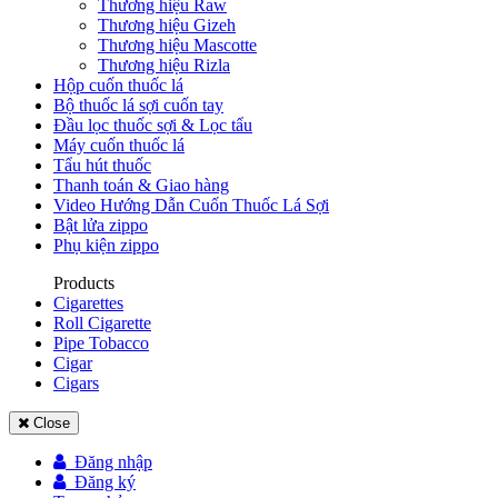
Thương hiệu Raw
Thương hiệu Gizeh
Thương hiệu Mascotte
Thương hiệu Rizla
Hộp cuốn thuốc lá
Bộ thuốc lá sợi cuốn tay
Đầu lọc thuốc sợi & Lọc tẩu
Máy cuốn thuốc lá
Tẩu hút thuốc
Thanh toán & Giao hàng
Video Hướng Dẫn Cuốn Thuốc Lá Sợi
Bật lửa zippo
Phụ kiện zippo
Products
Cigarettes
Roll Cigarette
Pipe Tobacco
Cigar
Cigars
Close
Đăng nhập
Đăng ký