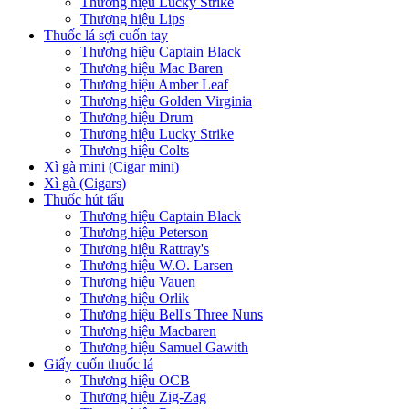
Thương hiệu Lucky Strike
Thương hiệu Lips
Thuốc lá sợi cuốn tay
Thương hiệu Captain Black
Thương hiệu Mac Baren
Thương hiệu Amber Leaf
Thương hiệu Golden Virginia
Thương hiệu Drum
Thương hiệu Lucky Strike
Thương hiệu Colts
Xì gà mini (Cigar mini)
Xì gà (Cigars)
Thuốc hút tẩu
Thương hiệu Captain Black
Thương hiệu Peterson
Thương hiệu Rattray's
Thương hiệu W.O. Larsen
Thương hiệu Vauen
Thương hiệu Orlik
Thương hiệu Bell's Three Nuns
Thương hiệu Macbaren
Thương hiệu Samuel Gawith
Giấy cuốn thuốc lá
Thương hiệu OCB
Thương hiệu Zig-Zag