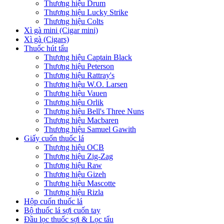
Thương hiệu Drum
Thương hiệu Lucky Strike
Thương hiệu Colts
Xì gà mini (Cigar mini)
Xì gà (Cigars)
Thuốc hút tẩu
Thương hiệu Captain Black
Thương hiệu Peterson
Thương hiệu Rattray's
Thương hiệu W.O. Larsen
Thương hiệu Vauen
Thương hiệu Orlik
Thương hiệu Bell's Three Nuns
Thương hiệu Macbaren
Thương hiệu Samuel Gawith
Giấy cuốn thuốc lá
Thương hiệu OCB
Thương hiệu Zig-Zag
Thương hiệu Raw
Thương hiệu Gizeh
Thương hiệu Mascotte
Thương hiệu Rizla
Hộp cuốn thuốc lá
Bộ thuốc lá sợi cuốn tay
Đầu lọc thuốc sợi & Lọc tẩu