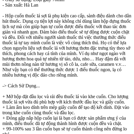
- Sản xuất: Hà Lan
- Hộp cuốn thuốc lá sợi là phụ kiện cao cấp, sành điệu dành cho dân
hút thuốc. Dụng cụ tiện lợi này không chỉ dùng làm hộp đựng thuốc
lịch sự mà còn giúp bạn tự cuốn được điếu thuốc với thao tác đơn
giản và nhanh gọn. Đảm bảo điếu thuốc sẽ tự động được cuộn chặt
và đều. Đối với nhiều người sành thuốc thì việc thưởng thức điếu
thuốc lá tự tay mình cuốn là việc vô cùng thích thú. Họ có thể lựa
chọn nguyên liệu sợi thuốc lá với hương thơm đặc trưng tùy theo sở
thích, phong cách hay cá tính của mình. Ví dụ như ngọt ngào với
hương thơm hoa quả tự nhiên từ táo, dứa, nho… Hay đậm đà với
mùi thơm nồng nàn từ hương vị sô cô la, cafe sữa, caramen v.v…
Như vậy bạn có thể thưởng thức được 1 điếu thuốc ngon, lạ có
nhiều hương vị độc đáo cho riêng mình.
-> Cách Sử Dụng...
+ Mở hộp đặt đầu lọc và rải đều thuốc lá vào khe cuốn. Cho lượng
thuốc lá sợi vừa đủ phù hợp với kích thước đầu lọc và giấy cuốn.
+ Làm ẩm keo dính trên mép giấy cuốn để tạo độ kết dính. Đặt vào
trong khe cuốn cùng thuốc và đầu lọc.
+ Đóng gập nắp hộp cuốn lại là bạn có được sản phẩm ưng ý của
mình, điếu thuốc đã tự động thành hình được cuộn đều và chặt.
+ 99-100% sau 3 lần cuốn bạn sẽ tự cuốn thành công nên đừng lo