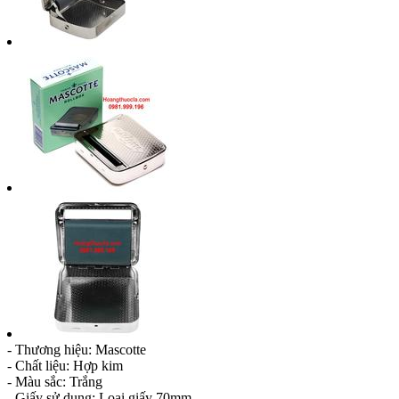
- Thương hiệu: Mascotte
- Chất liệu: Hợp kim
- Màu sắc: Trắng
- Giấy sử dụng: Loại giấy 70mm