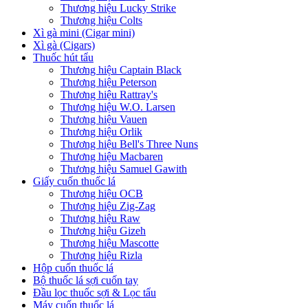
Thương hiệu Lucky Strike
Thương hiệu Colts
Xì gà mini (Cigar mini)
Xì gà (Cigars)
Thuốc hút tẩu
Thương hiệu Captain Black
Thương hiệu Peterson
Thương hiệu Rattray's
Thương hiệu W.O. Larsen
Thương hiệu Vauen
Thương hiệu Orlik
Thương hiệu Bell's Three Nuns
Thương hiệu Macbaren
Thương hiệu Samuel Gawith
Giấy cuốn thuốc lá
Thương hiệu OCB
Thương hiệu Zig-Zag
Thương hiệu Raw
Thương hiệu Gizeh
Thương hiệu Mascotte
Thương hiệu Rizla
Hộp cuốn thuốc lá
Bộ thuốc lá sợi cuốn tay
Đầu lọc thuốc sợi & Lọc tẩu
Máy cuốn thuốc lá