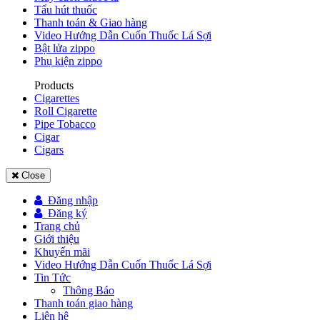
Tẩu hút thuốc
Thanh toán & Giao hàng
Video Hướng Dẫn Cuốn Thuốc Lá Sợi
Bật lửa zippo
Phụ kiện zippo
Products
Cigarettes
Roll Cigarette
Pipe Tobacco
Cigar
Cigars
Close
Đăng nhập
Đăng ký
Trang chủ
Giới thiệu
Khuyến mãi
Video Hướng Dẫn Cuốn Thuốc Lá Sợi
Tin Tức
Thông Báo
Thanh toán giao hàng
Liên hệ