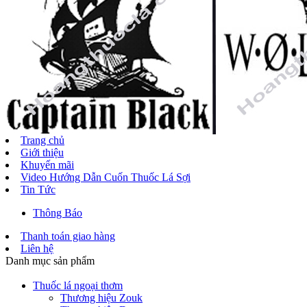
Trang chủ
Giới thiệu
Khuyến mãi
Video Hướng Dẫn Cuốn Thuốc Lá Sợi
Tin Tức
Thông Báo
Thanh toán giao hàng
Liên hệ
Danh mục sản phẩm
Thuốc lá ngoại thơm
Thương hiệu Zouk