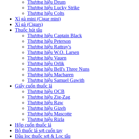
Thương hiệu Drum
Thương hiệu Lucky Strike
Thương hiệu Colts
Xì gà mini (Cigar mini)
Xì gà (Cigars)
Thuốc hút tẩu
Thương hiệu Captain Black
Thương hiệu Peterson
Thương hiệu Rattray's
Thương hiệu W.O. Larsen
Thương hiệu Vauen
Thương hiệu Orlik
Thương hiệu Bell's Three Nuns
Thương hiệu Macbaren
Thương hiệu Samuel Gawith
Giấy cuốn thuốc lá
Thương hiệu OCB
Thương hiệu Zig-Zag
Thương hiệu Raw
Thương hiệu Gizeh
Thương hiệu Mascotte
Thương hiệu Rizla
Hộp cuốn thuốc lá
Bộ thuốc lá sợi cuốn tay
Đầu lọc thuốc sợi & Lọc tẩu