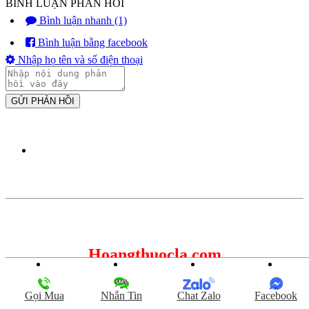
BÌNH LUẬN PHẢN HỒI
Bình luận nhanh (1)
Bình luận bằng facebook
Nhập họ tên và số điện thoại
GỬI PHẢN HỒI
Hoangthuocla.com
Liên hệ: Mr Hoàng
Hotline:
0981.999.196
Gọi Mua
Nhắn Tin
Chat Zalo
Facebook