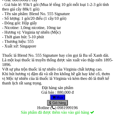
- Giá bán lẻ: 95k/1 gói (Mua lẻ tổng 10 gói mỗi loại 1-2-3 gói tính
theo giá cây 88k/1 gói)
- Tên sản phẩm: Blend No. 555 Signature
- Số lượng: 1 gói/20 điếu (1 cây/10 gói)
- Đóng gói: Hộp giấy
- Nicotine: 1,0mg nicotine, 10mg tar
- Hương vị: Virginia tự nhiên (Mộc)
- Thời gian hút: 5-10 phút
- Thương hiệu: 555
- Xuất xứ: Singapore
Thuốc lá Blend No. 555 Signature hay còn gọi là Ba số Xanh dài.
Là một loại thuốc lá truyền thống được sản xuất vào thập niên 1895-
1896.
Với sự pha trộn thuốc lá tự nhiên của Virginia chất lượng cao.
Khi hút hương vị đậm đà và rất êm không hề gắt hay khé cổ, thơm
vị Mộc tự nhiên của lá thuốc lá Virginia và kèm theo đó là thiết kế
thanh lịch rất sang trọng.
Đặt hàng sản phẩm
Giá bán : 880,000 đ
Mua
Giỏ hàng
Hotline (
) 0981999196
Sản phẩm đã được thêm vào vào giỏ hàng