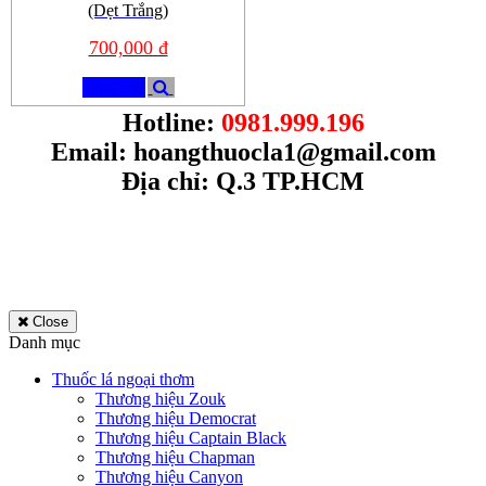
(Dẹt Trắng)
700,000 đ
Mua
Hotline:
0981.999.196
Email:
hoangthuocla1@gmail.com
Địa chỉ: Q.3 TP.HCM
Close
Danh mục
Thuốc lá ngoại thơm
Thương hiệu Zouk
Thương hiệu Democrat
Thương hiệu Captain Black
Thương hiệu Chapman
Thương hiệu Canyon