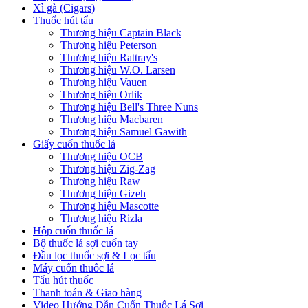
Xì gà (Cigars)
Thuốc hút tẩu
Thương hiệu Captain Black
Thương hiệu Peterson
Thương hiệu Rattray's
Thương hiệu W.O. Larsen
Thương hiệu Vauen
Thương hiệu Orlik
Thương hiệu Bell's Three Nuns
Thương hiệu Macbaren
Thương hiệu Samuel Gawith
Giấy cuốn thuốc lá
Thương hiệu OCB
Thương hiệu Zig-Zag
Thương hiệu Raw
Thương hiệu Gizeh
Thương hiệu Mascotte
Thương hiệu Rizla
Hộp cuốn thuốc lá
Bộ thuốc lá sợi cuốn tay
Đầu lọc thuốc sợi & Lọc tẩu
Máy cuốn thuốc lá
Tẩu hút thuốc
Thanh toán & Giao hàng
Video Hướng Dẫn Cuốn Thuốc Lá Sợi