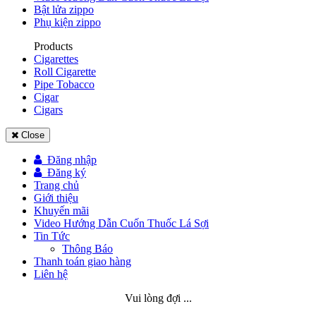
Bật lửa zippo
Phụ kiện zippo
Products
Cigarettes
Roll Cigarette
Pipe Tobacco
Cigar
Cigars
Close
Đăng nhập
Đăng ký
Trang chủ
Giới thiệu
Khuyến mãi
Video Hướng Dẫn Cuốn Thuốc Lá Sợi
Tin Tức
Thông Báo
Thanh toán giao hàng
Liên hệ
Vui lòng đợi ...