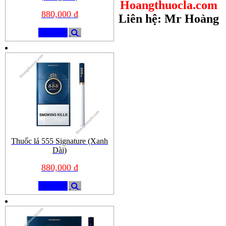
Hoangthuocla.com
880,000 đ
Liên hệ: Mr Hoàng
Mua
Thuốc lá 555 Signature (Xanh
Dài)
880,000 đ
Mua