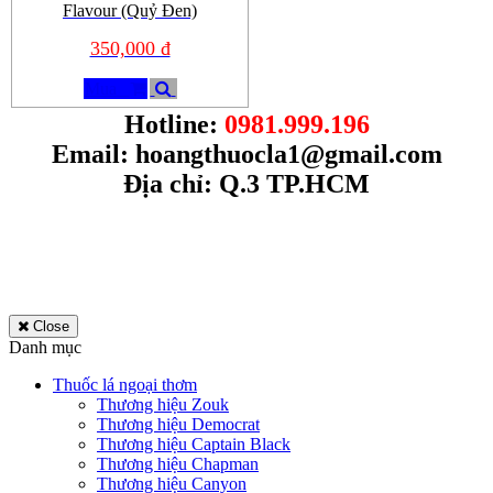
Flavour (Quỷ Đen)
350,000 đ
Mua
Hotline:
0981.999.196
Email:
hoangthuocla1@gmail.com
Địa chỉ: Q.3 TP.HCM
Close
Danh mục
Thuốc lá ngoại thơm
Thương hiệu Zouk
Thương hiệu Democrat
Thương hiệu Captain Black
Thương hiệu Chapman
Thương hiệu Canyon