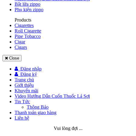
Bật lửa zippo
Phụ kiện zippo
Products
Cigarettes
Roll Cigarette
Pipe Tobacco
Cigar
Cigars
Close
Đăng nhập
Đăng ký
Trang chủ
Giới thiệu
Khuyến mãi
Video Hướng Dẫn Cuốn Thuốc Lá Sợi
Tin Tức
Thông Báo
Thanh toán giao hàng
Liên hệ
Vui lòng đợi ...