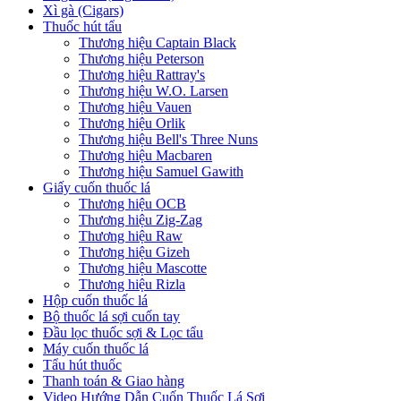
Xì gà (Cigars)
Thuốc hút tẩu
Thương hiệu Captain Black
Thương hiệu Peterson
Thương hiệu Rattray's
Thương hiệu W.O. Larsen
Thương hiệu Vauen
Thương hiệu Orlik
Thương hiệu Bell's Three Nuns
Thương hiệu Macbaren
Thương hiệu Samuel Gawith
Giấy cuốn thuốc lá
Thương hiệu OCB
Thương hiệu Zig-Zag
Thương hiệu Raw
Thương hiệu Gizeh
Thương hiệu Mascotte
Thương hiệu Rizla
Hộp cuốn thuốc lá
Bộ thuốc lá sợi cuốn tay
Đầu lọc thuốc sợi & Lọc tẩu
Máy cuốn thuốc lá
Tẩu hút thuốc
Thanh toán & Giao hàng
Video Hướng Dẫn Cuốn Thuốc Lá Sợi