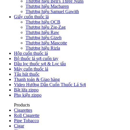
Thương hiệu Bell's Three Nuns
Thương hiệu Macbaren
Thương hiệu Samuel Gawith
Giấy cuốn thuốc lá
Thương hiệu OCB
Thương hiệu Zig-Zag
Thương hiệu Raw
Thương hiệu Gizeh
Thương hiệu Mascotte
Thương hiệu Rizla
Hộp cuốn thuốc lá
Bộ thuốc lá sợi cuốn tay
Đầu lọc thuốc sợi & Lọc tẩu
Máy cuốn thuốc lá
Tẩu hút thuốc
Thanh toán & Giao hàng
Video Hướng Dẫn Cuốn Thuốc Lá Sợi
Bật lửa zippo
Phụ kiện zippo
Products
Cigarettes
Roll Cigarette
Pipe Tobacco
Cigar