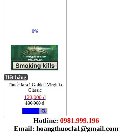
8
%
Hết hàng
Thuốc lá sợi Golden Virginia
Classic
120,000 đ
130,000 đ
Mua
Hotline:
0981.999.196
Email:
hoangthuocla1@gmail.com