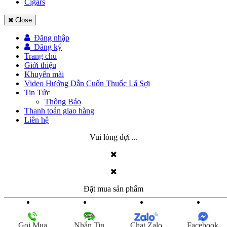
Cigars
Close
Đăng nhập
Đăng ký
Trang chủ
Giới thiệu
Khuyến mãi
Video Hướng Dẫn Cuốn Thuốc Lá Sợi
Tin Tức
Thông Báo
Thanh toán giao hàng
Liên hệ
Vui lòng đợi ...
Đặt mua sản phẩm
Xem nhanh sản phẩm
Gọi Mua
Nhắn Tin
Chat Zalo
Facebook