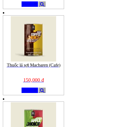
Mua
Thuốc lá sợi Macbaren (Cafe)
150,000 đ
Mua