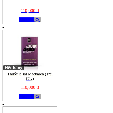
110,000 đ
Mua
Hết hàng
Thuốc lá sợi Macbaren (Trái
Cây)
110,000 đ
Mua