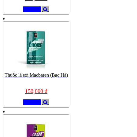
Mua
Thuốc lá sợi Macbaren (Bạc Hà)
150,000 đ
Mua