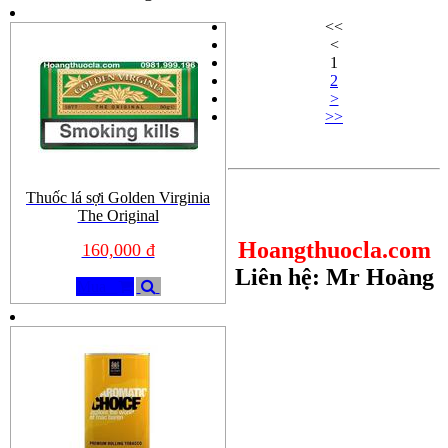
<<
<
1
2
>
>>
Thuốc lá sợi Golden Virginia
The Original
Hoangthuocla.com
160,000 đ
Liên hệ: Mr Hoàng
Mua