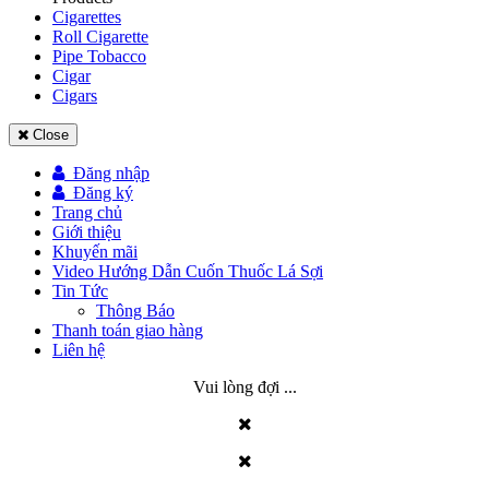
Cigarettes
Roll Cigarette
Pipe Tobacco
Cigar
Cigars
Close
Đăng nhập
Đăng ký
Trang chủ
Giới thiệu
Khuyến mãi
Video Hướng Dẫn Cuốn Thuốc Lá Sợi
Tin Tức
Thông Báo
Thanh toán giao hàng
Liên hệ
Vui lòng đợi ...