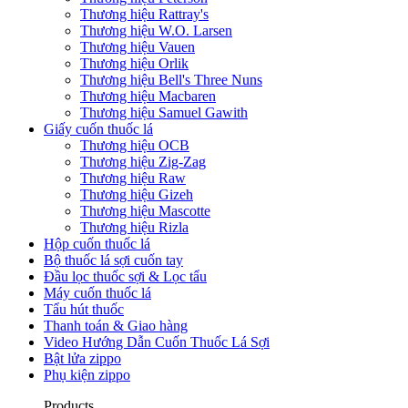
Thương hiệu Rattray's
Thương hiệu W.O. Larsen
Thương hiệu Vauen
Thương hiệu Orlik
Thương hiệu Bell's Three Nuns
Thương hiệu Macbaren
Thương hiệu Samuel Gawith
Giấy cuốn thuốc lá
Thương hiệu OCB
Thương hiệu Zig-Zag
Thương hiệu Raw
Thương hiệu Gizeh
Thương hiệu Mascotte
Thương hiệu Rizla
Hộp cuốn thuốc lá
Bộ thuốc lá sợi cuốn tay
Đầu lọc thuốc sợi & Lọc tẩu
Máy cuốn thuốc lá
Tẩu hút thuốc
Thanh toán & Giao hàng
Video Hướng Dẫn Cuốn Thuốc Lá Sợi
Bật lửa zippo
Phụ kiện zippo
Products