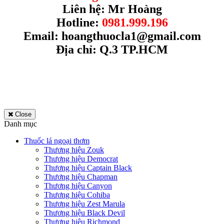
Liên hệ: Mr Hoàng
Hotline:
0981.999.196
Email:
hoangthuocla1@gmail.com
Địa chỉ: Q.3 TP.HCM
Close
Danh mục
Thuốc lá ngoại thơm
Thương hiệu Zouk
Thương hiệu Democrat
Thương hiệu Captain Black
Thương hiệu Chapman
Thương hiệu Canyon
Thương hiệu Cohiba
Thương hiệu Zest Marula
Thương hiệu Black Devil
Thương hiệu Richmond