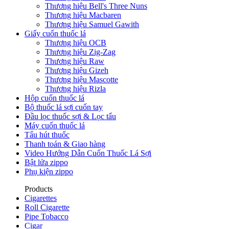
Thương hiệu Bell's Three Nuns
Thương hiệu Macbaren
Thương hiệu Samuel Gawith
Giấy cuốn thuốc lá
Thương hiệu OCB
Thương hiệu Zig-Zag
Thương hiệu Raw
Thương hiệu Gizeh
Thương hiệu Mascotte
Thương hiệu Rizla
Hộp cuốn thuốc lá
Bộ thuốc lá sợi cuốn tay
Đầu lọc thuốc sợi & Lọc tẩu
Máy cuốn thuốc lá
Tẩu hút thuốc
Thanh toán & Giao hàng
Video Hướng Dẫn Cuốn Thuốc Lá Sợi
Bật lửa zippo
Phụ kiện zippo
Products
Cigarettes
Roll Cigarette
Pipe Tobacco
Cigar