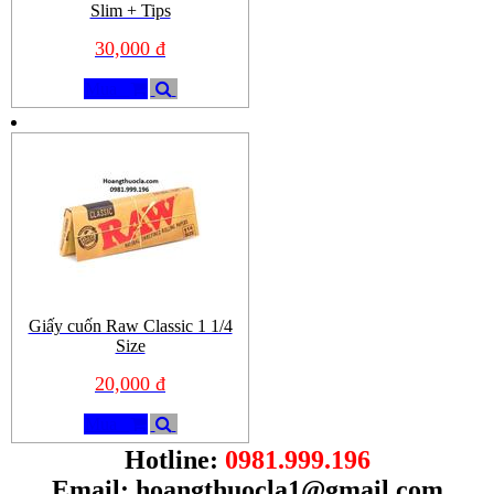
Slim + Tips
30,000 đ
Mua
Giấy cuốn Raw Classic 1 1/4
Size
20,000 đ
Mua
Hotline:
0981.999.196
Email:
hoangthuocla1@gmail.com