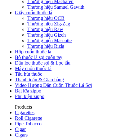
Thương hiệu Macbaren
Thương hiệu Samuel Gawith
Giấy cuốn thuốc lá
Thương hiệu OCB
Thương hiệu Zig-Zag
Thương hiệu Raw
Thương hiệu Gizeh
Thương hiệu Mascotte
Thương hiệu Rizla
Hộp cuốn thuốc lá
Bộ thuốc lá sợi cuốn tay
Đầu lọc thuốc sợi & Lọc tẩu
Máy cuốn thuốc lá
Tẩu hút thuốc
Thanh toán & Giao hàng
Video Hướng Dẫn Cuốn Thuốc Lá Sợi
Bật lửa zippo
Phụ kiện zippo
Products
Cigarettes
Roll Cigarette
Pipe Tobacco
Cigar
Cigars