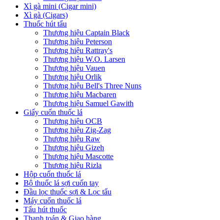
Xì gà mini (Cigar mini)
Xì gà (Cigars)
Thuốc hút tẩu
Thương hiệu Captain Black
Thương hiệu Peterson
Thương hiệu Rattray's
Thương hiệu W.O. Larsen
Thương hiệu Vauen
Thương hiệu Orlik
Thương hiệu Bell's Three Nuns
Thương hiệu Macbaren
Thương hiệu Samuel Gawith
Giấy cuốn thuốc lá
Thương hiệu OCB
Thương hiệu Zig-Zag
Thương hiệu Raw
Thương hiệu Gizeh
Thương hiệu Mascotte
Thương hiệu Rizla
Hộp cuốn thuốc lá
Bộ thuốc lá sợi cuốn tay
Đầu lọc thuốc sợi & Lọc tẩu
Máy cuốn thuốc lá
Tẩu hút thuốc
Thanh toán & Giao hàng