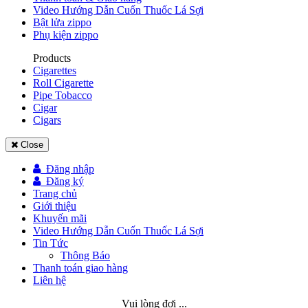
Video Hướng Dẫn Cuốn Thuốc Lá Sợi
Bật lửa zippo
Phụ kiện zippo
Products
Cigarettes
Roll Cigarette
Pipe Tobacco
Cigar
Cigars
Close
Đăng nhập
Đăng ký
Trang chủ
Giới thiệu
Khuyến mãi
Video Hướng Dẫn Cuốn Thuốc Lá Sợi
Tin Tức
Thông Báo
Thanh toán giao hàng
Liên hệ
Vui lòng đợi ...