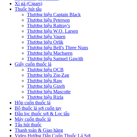
Xì gà (Cigars)
Thuốc hút tẩu
Thương hiệu Captain Black
Thương hiệu Peterson
Thương hiệu Rattray's
Thương hiệu W.O. Larsen
Thương hiệu Vauen
Thương hiệu Orlik
Thương hiệu Bell's Three Nuns
Thương hiệu Macbaren
Thương hiệu Samuel Gawith
Giấy cuốn thuốc lá
Thương hiệu OCB
Thương hiệu Zig-Zag
Thương hiệu Raw
Thương hiệu Gizeh
Thương hiệu Mascotte
Thương hiệu Rizla
Hộp cuốn thuốc lá
Bộ thuốc lá sợi cuốn tay
Đầu lọc thuốc sợi & Lọc tẩu
Máy cuốn thuốc lá
Tẩu hút thuốc
Thanh toán & Giao hàng
Video Hướng Dẫn Cuốn Thuốc Lá Sợi