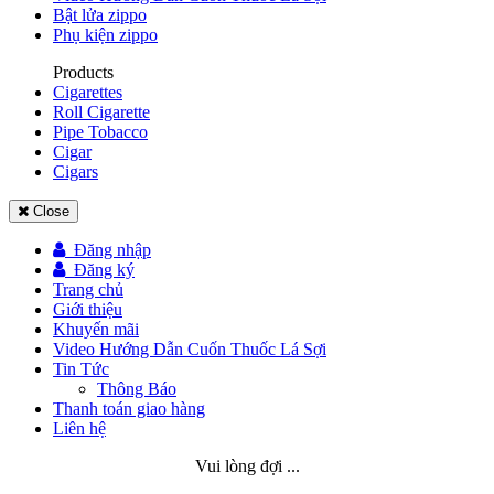
Bật lửa zippo
Phụ kiện zippo
Products
Cigarettes
Roll Cigarette
Pipe Tobacco
Cigar
Cigars
Close
Đăng nhập
Đăng ký
Trang chủ
Giới thiệu
Khuyến mãi
Video Hướng Dẫn Cuốn Thuốc Lá Sợi
Tin Tức
Thông Báo
Thanh toán giao hàng
Liên hệ
Vui lòng đợi ...