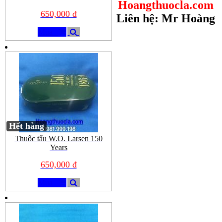
Hoangthuocla.com
650,000 đ
Liên hệ: Mr Hoàng
Mua
Hết hàng
Thuốc tẩu W.O. Larsen 150
Years
650,000 đ
Mua