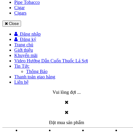
Pipe Tobacco
Cigar
Cigars
Close
Đăng nhập
Đăng ký
Trang chủ
Giới thiệu
Khuyến mãi
Video Hướng Dẫn Cuốn Thuốc Lá Sợi
Tin Tức
Thông Báo
Thanh toán giao hàng
Liên hệ
Vui lòng đợi ...
Đặt mua sản phẩm