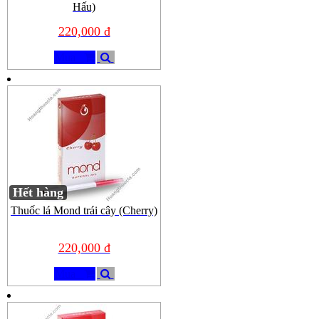
Hấu)
220,000 đ
Mua
Hết hàng
Thuốc lá Mond trái cây (Cherry)
220,000 đ
Mua