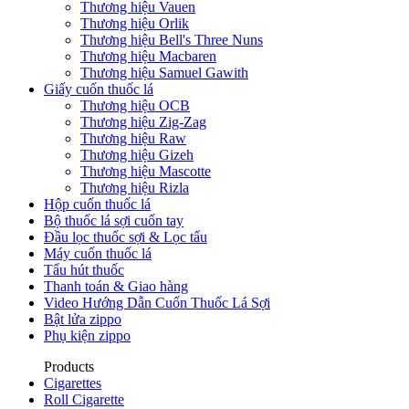
Thương hiệu Vauen
Thương hiệu Orlik
Thương hiệu Bell's Three Nuns
Thương hiệu Macbaren
Thương hiệu Samuel Gawith
Giấy cuốn thuốc lá
Thương hiệu OCB
Thương hiệu Zig-Zag
Thương hiệu Raw
Thương hiệu Gizeh
Thương hiệu Mascotte
Thương hiệu Rizla
Hộp cuốn thuốc lá
Bộ thuốc lá sợi cuốn tay
Đầu lọc thuốc sợi & Lọc tẩu
Máy cuốn thuốc lá
Tẩu hút thuốc
Thanh toán & Giao hàng
Video Hướng Dẫn Cuốn Thuốc Lá Sợi
Bật lửa zippo
Phụ kiện zippo
Products
Cigarettes
Roll Cigarette