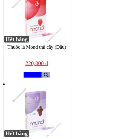
Hết hàng
Thuốc lá Mond trái cây (Dâu)
220,000 đ
Mua
Hết hàng