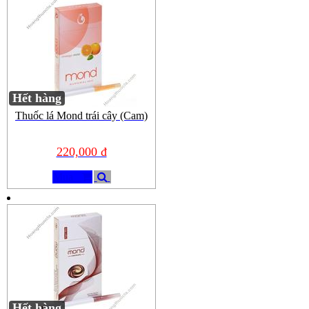
Hết hàng
Thuốc lá Mond trái cây (Cam)
220,000 đ
Mua
Hết hàng