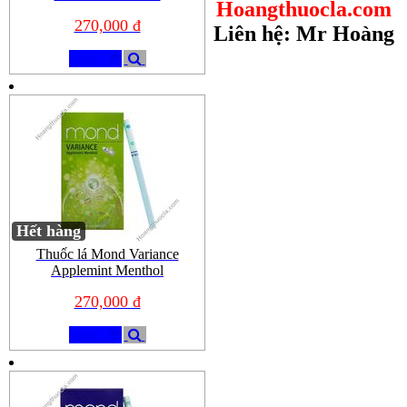
Hoangthuocla.com
270,000 đ
Liên hệ: Mr Hoàng
Mua
Hết hàng
Thuốc lá Mond Variance
Applemint Menthol
270,000 đ
Mua