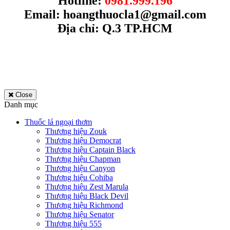
Hotline:
0981.999.196
Email:
hoangthuocla1@gmail.com
Địa chỉ: Q.3 TP.HCM
Close
Danh mục
Thuốc lá ngoại thơm
Thương hiệu Zouk
Thương hiệu Democrat
Thương hiệu Captain Black
Thương hiệu Chapman
Thương hiệu Canyon
Thương hiệu Cohiba
Thương hiệu Zest Marula
Thương hiệu Black Devil
Thương hiệu Richmond
Thương hiệu Senator
Thương hiệu 555