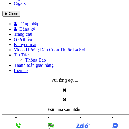
Cigars
Close
Đăng nhập
Đăng ký
Trang chủ
Giới thiệu
Khuyến mãi
Video Hướng Dẫn Cuốn Thuốc Lá Sợi
Tin Tức
Thông Báo
Thanh toán giao hàng
Liên hệ
Vui lòng đợi ...
Đặt mua sản phẩm