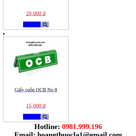
20,000 đ
Mua
Giấy cuốn OCB No 8
15,000 đ
Mua
Hotline:
0981.999.196
Email:
hoangthuocla1@gmail.com