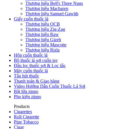
Thương hiệu Bell's Three Nuns
Thương hiệu Macbaren
Thương hiệu Samuel Gawith
Giấy cuốn thuốc lá
Thương hiệu OCB
Thương hiệu Zig-Zag
Thương hiệu Raw
Thương hiệu Gizeh
Thương hiệu Mascotte
Thương hiệu Rizla
Hộp cuốn thuốc lá
Bộ thuốc lá sợi cuốn tay
Đầu lọc thuốc sợi & Lọc tẩu
Máy cuốn thuốc lá
Tẩu hút thuốc
Thanh toán & Giao hàng
Video Hướng Dẫn Cuốn Thuốc Lá Sợi
Bật lửa zippo
Phụ kiện zippo
Products
Cigarettes
Roll Cigarette
Pipe Tobacco
Cigar