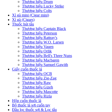
Thương hiệu Drum
Thương hiệu Lucky Strike
Thương hiệu Colts
Xì gà mini (Cigar mini)
Xì gà (Cigars)
Thuốc hút tẩu
Thương hiệu Captain Black
Thương hiệu Peterson
Thương hiệu Rattray's
Thương hiệu W.O. Larsen
Thương hiệu Vauen
Thương hiệu Orlik
Thương hiệu Bell's Three Nuns
Thương hiệu Macbaren
Thương hiệu Samuel Gawith
Giấy cuốn thuốc lá
Thương hiệu OCB
Thương hiệu Zig-Zag
Thương hiệu Raw
Thương hiệu Gizeh
Thương hiệu Mascotte
Thương hiệu Rizla
Hộp cuốn thuốc lá
Bộ thuốc lá sợi cuốn tay
Đầu lọc thuốc sợi & Lọc tẩu