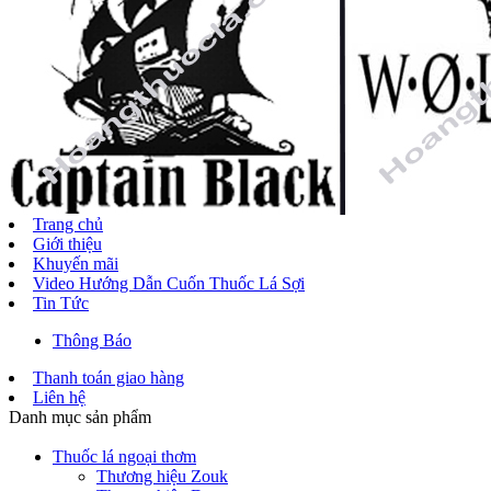
Trang chủ
Giới thiệu
Khuyến mãi
Video Hướng Dẫn Cuốn Thuốc Lá Sợi
Tin Tức
Thông Báo
Thanh toán giao hàng
Liên hệ
Danh mục sản phẩm
Thuốc lá ngoại thơm
Thương hiệu Zouk