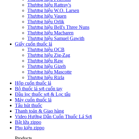
Thương hiệu Rattray's
Thương hiệu W.O. Larsen
Thương hiệu Vauen
Thương hiệu Orlik
Thương hiệu Bell's Three Nuns
Thương hiệu Macbaren
Thương hiệu Samuel Gawith
Giấy cuốn thuốc lá
Thương hiệu OCB
Thương hiệu Zig-Zag
Thương hiệu Raw
Thương hiệu Gizeh
Thương hiệu Mascotte
Thương hiệu Rizla
Hộp cuốn thuốc lá
Bộ thuốc lá sợi cuốn tay
Đầu lọc thuốc sợi & Lọc tẩu
Máy cuốn thuốc lá
Tẩu hút thuốc
Thanh toán & Giao hàng
Video Hướng Dẫn Cuốn Thuốc Lá Sợi
Bật lửa zippo
Phụ kiện zippo
Products