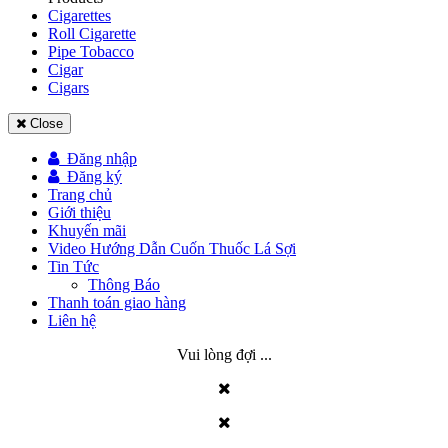
Cigarettes
Roll Cigarette
Pipe Tobacco
Cigar
Cigars
Close
Đăng nhập
Đăng ký
Trang chủ
Giới thiệu
Khuyến mãi
Video Hướng Dẫn Cuốn Thuốc Lá Sợi
Tin Tức
Thông Báo
Thanh toán giao hàng
Liên hệ
Vui lòng đợi ...