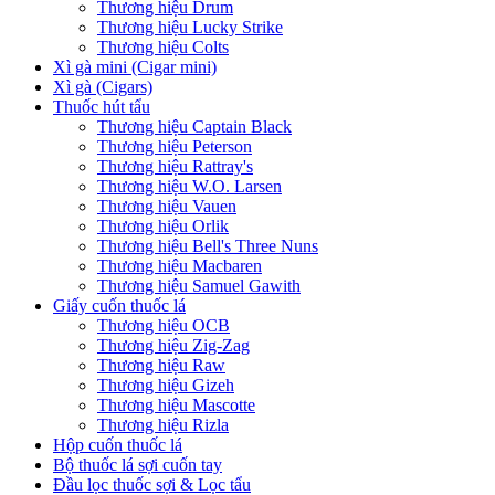
Thương hiệu Drum
Thương hiệu Lucky Strike
Thương hiệu Colts
Xì gà mini (Cigar mini)
Xì gà (Cigars)
Thuốc hút tẩu
Thương hiệu Captain Black
Thương hiệu Peterson
Thương hiệu Rattray's
Thương hiệu W.O. Larsen
Thương hiệu Vauen
Thương hiệu Orlik
Thương hiệu Bell's Three Nuns
Thương hiệu Macbaren
Thương hiệu Samuel Gawith
Giấy cuốn thuốc lá
Thương hiệu OCB
Thương hiệu Zig-Zag
Thương hiệu Raw
Thương hiệu Gizeh
Thương hiệu Mascotte
Thương hiệu Rizla
Hộp cuốn thuốc lá
Bộ thuốc lá sợi cuốn tay
Đầu lọc thuốc sợi & Lọc tẩu