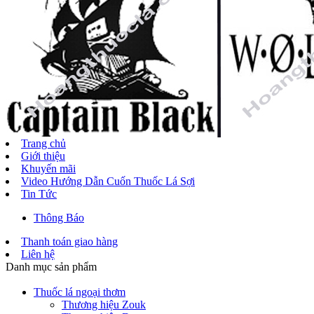
Trang chủ
Giới thiệu
Khuyến mãi
Video Hướng Dẫn Cuốn Thuốc Lá Sợi
Tin Tức
Thông Báo
Thanh toán giao hàng
Liên hệ
Danh mục sản phẩm
Thuốc lá ngoại thơm
Thương hiệu Zouk