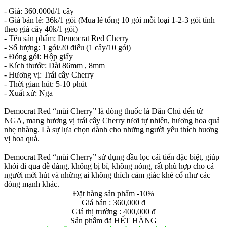
- Giá: 360.000đ/1 cây
- Giá bán lẻ: 36k/1 gói (Mua lẻ tổng 10 gói mỗi loại 1-2-3 gói tính
theo giá cây 40k/1 gói)
- Tên sản phẩm: Democrat Red Cherry
- Số lượng: 1 gói/20 điếu (1 cây/10 gói)
- Đóng gói: Hộp giấy
- Kích thước: Dài 86mm , 8mm
- Hương vị: Trái cây Cherry
- Thời gian hút: 5-10 phút
- Xuất xứ: Nga
Democrat Red “mùi Cherry” là dòng thuốc lá Dân Chủ đến từ
NGA, mang hương vị trái cây Cherry tươi tự nhiên, hương hoa quả
nhẹ nhàng. Là sự lựa chọn dành cho những người yêu thích huơng
vị hoa quả.
Democrat Red “mùi Cherry” sử dụng đầu lọc cải tiến đặc biệt, giúp
khói đi qua dễ dàng, không bị bí, không nóng, rất phù hợp cho cả
người mới hút và những ai không thích cảm giác khé cổ như các
dòng mạnh khác.
Đặt hàng sản phẩm
-10
%
Giá bán : 360,000 đ
Giá thị trường : 400,000 đ
Sản phẩm đã HẾT HÀNG