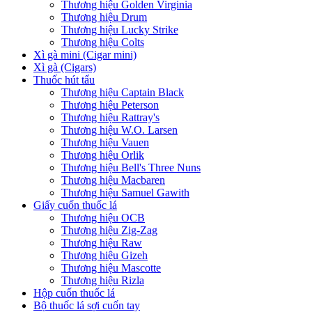
Thương hiệu Golden Virginia
Thương hiệu Drum
Thương hiệu Lucky Strike
Thương hiệu Colts
Xì gà mini (Cigar mini)
Xì gà (Cigars)
Thuốc hút tẩu
Thương hiệu Captain Black
Thương hiệu Peterson
Thương hiệu Rattray's
Thương hiệu W.O. Larsen
Thương hiệu Vauen
Thương hiệu Orlik
Thương hiệu Bell's Three Nuns
Thương hiệu Macbaren
Thương hiệu Samuel Gawith
Giấy cuốn thuốc lá
Thương hiệu OCB
Thương hiệu Zig-Zag
Thương hiệu Raw
Thương hiệu Gizeh
Thương hiệu Mascotte
Thương hiệu Rizla
Hộp cuốn thuốc lá
Bộ thuốc lá sợi cuốn tay