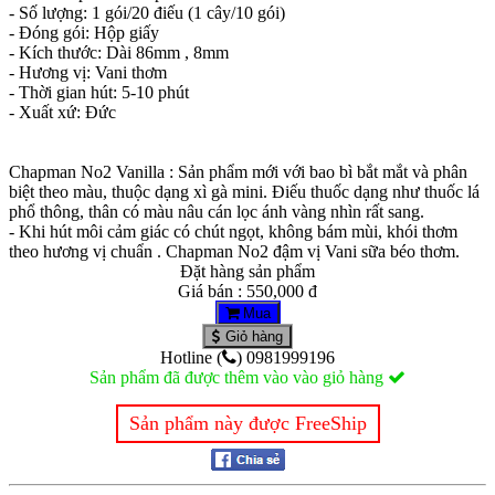
- Số lượng: 1 gói/20 điếu (1 cây/10 gói)
- Đóng gói: Hộp giấy
- Kích thước: Dài 86mm , 8mm
- Hương vị: Vani thơm
- Thời gian hút: 5-10 phút
- Xuất xứ: Đức
Chapman No2 Vanilla : Sản phẩm mới với bao bì bắt mắt và phân
biệt theo màu, thuộc dạng xì gà mini. Điếu thuốc dạng như thuốc lá
phổ thông, thân có màu nâu cán lọc ánh vàng nhìn rất sang.
- Khi hút môi cảm giác có chút ngọt, không bám mùi, khói thơm
theo hương vị chuẩn . Chapman No2 đậm vị Vani sữa béo thơm.
Đặt hàng sản phẩm
Giá bán : 550,000 đ
Mua
Giỏ hàng
Hotline (
) 0981999196
Sản phẩm đã được thêm vào vào giỏ hàng
Sản phẩm này được FreeShip