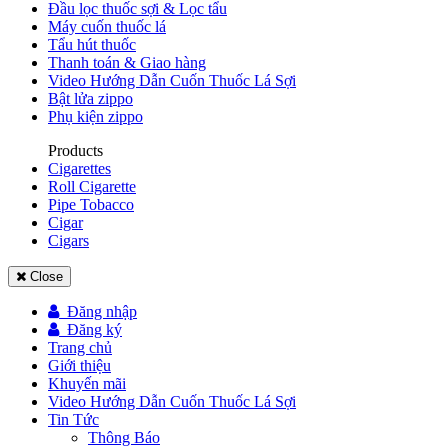
Đầu lọc thuốc sợi & Lọc tẩu
Máy cuốn thuốc lá
Tẩu hút thuốc
Thanh toán & Giao hàng
Video Hướng Dẫn Cuốn Thuốc Lá Sợi
Bật lửa zippo
Phụ kiện zippo
Products
Cigarettes
Roll Cigarette
Pipe Tobacco
Cigar
Cigars
Close
Đăng nhập
Đăng ký
Trang chủ
Giới thiệu
Khuyến mãi
Video Hướng Dẫn Cuốn Thuốc Lá Sợi
Tin Tức
Thông Báo