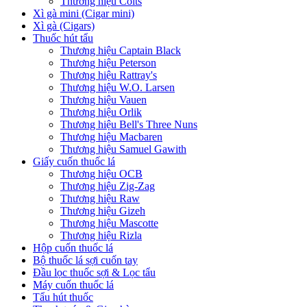
Thương hiệu Colts
Xì gà mini (Cigar mini)
Xì gà (Cigars)
Thuốc hút tẩu
Thương hiệu Captain Black
Thương hiệu Peterson
Thương hiệu Rattray's
Thương hiệu W.O. Larsen
Thương hiệu Vauen
Thương hiệu Orlik
Thương hiệu Bell's Three Nuns
Thương hiệu Macbaren
Thương hiệu Samuel Gawith
Giấy cuốn thuốc lá
Thương hiệu OCB
Thương hiệu Zig-Zag
Thương hiệu Raw
Thương hiệu Gizeh
Thương hiệu Mascotte
Thương hiệu Rizla
Hộp cuốn thuốc lá
Bộ thuốc lá sợi cuốn tay
Đầu lọc thuốc sợi & Lọc tẩu
Máy cuốn thuốc lá
Tẩu hút thuốc