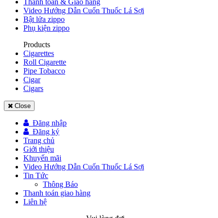
Thanh toán & Giao hàng
Video Hướng Dẫn Cuốn Thuốc Lá Sợi
Bật lửa zippo
Phụ kiện zippo
Products
Cigarettes
Roll Cigarette
Pipe Tobacco
Cigar
Cigars
Close
Đăng nhập
Đăng ký
Trang chủ
Giới thiệu
Khuyến mãi
Video Hướng Dẫn Cuốn Thuốc Lá Sợi
Tin Tức
Thông Báo
Thanh toán giao hàng
Liên hệ