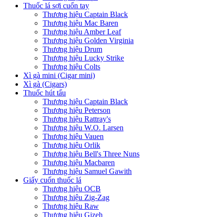
Thuốc lá sợi cuốn tay
Thương hiệu Captain Black
Thương hiệu Mac Baren
Thương hiệu Amber Leaf
Thương hiệu Golden Virginia
Thương hiệu Drum
Thương hiệu Lucky Strike
Thương hiệu Colts
Xì gà mini (Cigar mini)
Xì gà (Cigars)
Thuốc hút tẩu
Thương hiệu Captain Black
Thương hiệu Peterson
Thương hiệu Rattray's
Thương hiệu W.O. Larsen
Thương hiệu Vauen
Thương hiệu Orlik
Thương hiệu Bell's Three Nuns
Thương hiệu Macbaren
Thương hiệu Samuel Gawith
Giấy cuốn thuốc lá
Thương hiệu OCB
Thương hiệu Zig-Zag
Thương hiệu Raw
Thương hiệu Gizeh