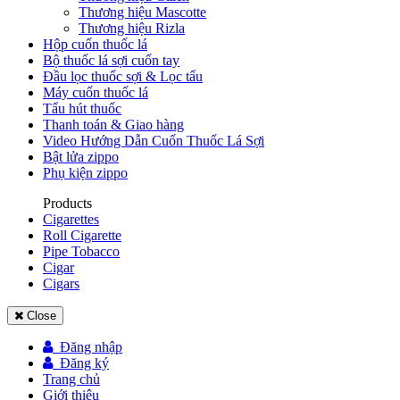
Thương hiệu Mascotte
Thương hiệu Rizla
Hộp cuốn thuốc lá
Bộ thuốc lá sợi cuốn tay
Đầu lọc thuốc sợi & Lọc tẩu
Máy cuốn thuốc lá
Tẩu hút thuốc
Thanh toán & Giao hàng
Video Hướng Dẫn Cuốn Thuốc Lá Sợi
Bật lửa zippo
Phụ kiện zippo
Products
Cigarettes
Roll Cigarette
Pipe Tobacco
Cigar
Cigars
Close
Đăng nhập
Đăng ký
Trang chủ
Giới thiệu