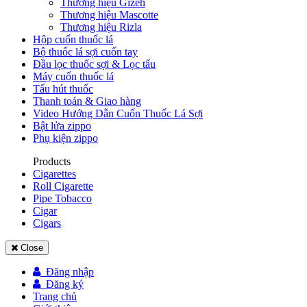
Thương hiệu Gizeh
Thương hiệu Mascotte
Thương hiệu Rizla
Hộp cuốn thuốc lá
Bộ thuốc lá sợi cuốn tay
Đầu lọc thuốc sợi & Lọc tẩu
Máy cuốn thuốc lá
Tẩu hút thuốc
Thanh toán & Giao hàng
Video Hướng Dẫn Cuốn Thuốc Lá Sợi
Bật lửa zippo
Phụ kiện zippo
Products
Cigarettes
Roll Cigarette
Pipe Tobacco
Cigar
Cigars
Close
Đăng nhập
Đăng ký
Trang chủ