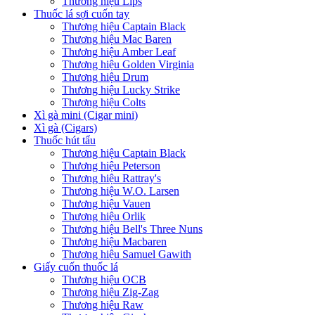
Thương hiệu Lips
Thuốc lá sợi cuốn tay
Thương hiệu Captain Black
Thương hiệu Mac Baren
Thương hiệu Amber Leaf
Thương hiệu Golden Virginia
Thương hiệu Drum
Thương hiệu Lucky Strike
Thương hiệu Colts
Xì gà mini (Cigar mini)
Xì gà (Cigars)
Thuốc hút tẩu
Thương hiệu Captain Black
Thương hiệu Peterson
Thương hiệu Rattray's
Thương hiệu W.O. Larsen
Thương hiệu Vauen
Thương hiệu Orlik
Thương hiệu Bell's Three Nuns
Thương hiệu Macbaren
Thương hiệu Samuel Gawith
Giấy cuốn thuốc lá
Thương hiệu OCB
Thương hiệu Zig-Zag
Thương hiệu Raw