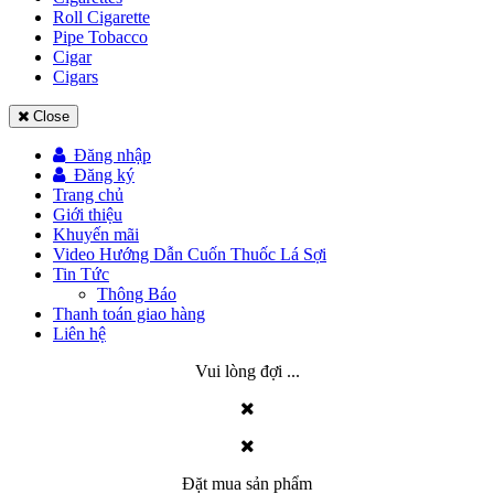
Roll Cigarette
Pipe Tobacco
Cigar
Cigars
Close
Đăng nhập
Đăng ký
Trang chủ
Giới thiệu
Khuyến mãi
Video Hướng Dẫn Cuốn Thuốc Lá Sợi
Tin Tức
Thông Báo
Thanh toán giao hàng
Liên hệ
Vui lòng đợi ...
Đặt mua sản phẩm