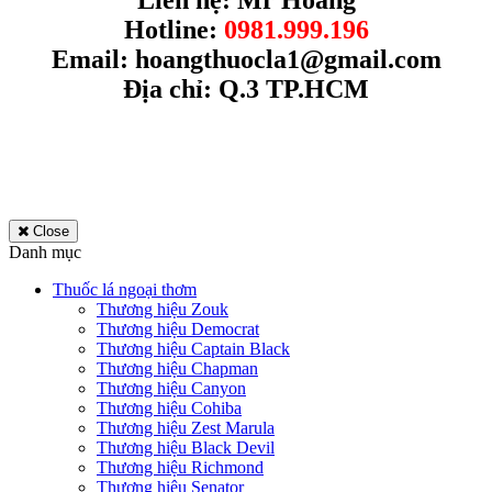
Hotline:
0981.999.196
Email:
hoangthuocla1@gmail.com
Địa chỉ: Q.3 TP.HCM
Close
Danh mục
Thuốc lá ngoại thơm
Thương hiệu Zouk
Thương hiệu Democrat
Thương hiệu Captain Black
Thương hiệu Chapman
Thương hiệu Canyon
Thương hiệu Cohiba
Thương hiệu Zest Marula
Thương hiệu Black Devil
Thương hiệu Richmond
Thương hiệu Senator