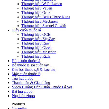
Thương hiệu W.O. Larsen
Thương hiệu Vauen
Thương hiệu Orlik
Thương hiệu Bell's Three Nuns
Thương hiệu Macbaren
Thương hiệu Samuel Gawith
Giấy cuốn thuốc lá
Thương hiệu OCB
Thương hiệu Zig-Zag
Thương hiệu Raw
Thương hiệu Gizeh
Thương hiệu Mascotte
Thương hiệu Rizla
Hộp cuốn thuốc lá
Bộ thuốc lá sợi cuốn tay
Đầu lọc thuốc sợi & Lọc tẩu
Máy cuốn thuốc lá
Tẩu hút thuốc
Thanh toán & Giao hàng
Video Hướng Dẫn Cuốn Thuốc Lá Sợi
Bật lửa zippo
Phụ kiện zippo
Products
Cigarettes