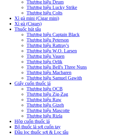
Thương hiệu Drum
Thương hiệu Lucky Strike
Thương hiệu Colts
Xì gà mini (Cigar mini)
Xì gà (Cigars)
Thuốc hút tẩu
Thương hiệu Captain Black
Thương hiệu Peterson
Thương hiệu Rattray's
Thương hiệu W.O. Larsen
Thương hiệu Vauen
Thương hiệu Orlik
Thương hiệu Bell's Three Nuns
Thương hiệu Macbaren
Thương hiệu Samuel Gawith
Giấy cuốn thuốc lá
Thương hiệu OCB
Thương hiệu Zig-Zag
Thương hiệu Raw
Thương hiệu Gizeh
Thương hiệu Mascotte
Thương hiệu Rizla
Hộp cuốn thuốc lá
Bộ thuốc lá sợi cuốn tay
Đầu lọc thuốc sợi & Lọc tẩu