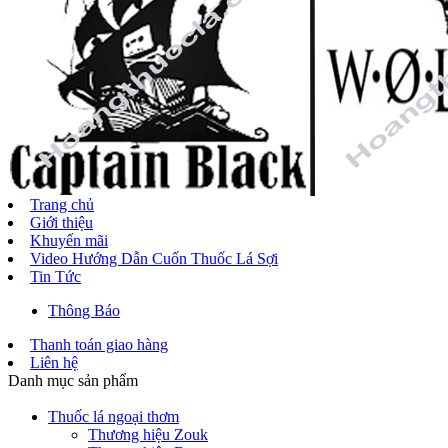
Trang chủ
Giới thiệu
Khuyến mãi
Video Hướng Dẫn Cuốn Thuốc Lá Sợi
Tin Tức
Thông Báo
Thanh toán giao hàng
Liên hệ
Danh mục sản phẩm
Thuốc lá ngoại thơm
Thương hiệu Zouk